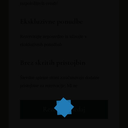
razpoložljivih cenah!
Ekskluzivne ponudbe
Rezervirajte neposredno in uživajte v
ekskluzivnih ponudbah
Brez skritih pristojbin
Številne spletne strani zaračunavajo dodatne
pristojbine za rezervacije; Mi ne
Rezerviraj sedaj