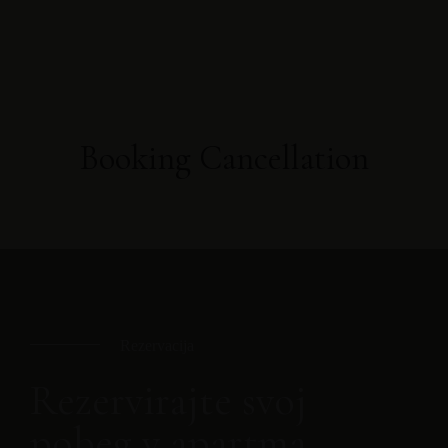
Booking Cancellation
Rezervacija
Rezervirajte svoj
pobeg v apartma